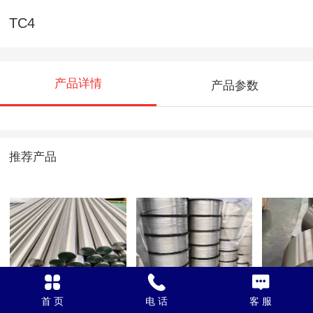
TC4
产品详情
产品参数
推荐产品
Gr23 / TC4 ELI
TA1 / TA2 盘丝
TC4
首 页
电 话
客 服