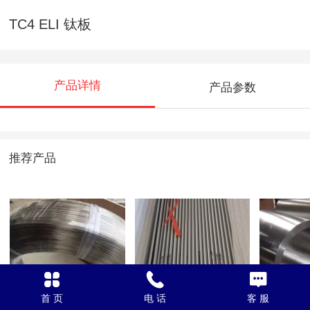
TC4 ELI 钛板
产品详情
产品参数
推荐产品
Gr23 抛光丝
TC4 / GR23
TC4
首 页
电 话
客 服