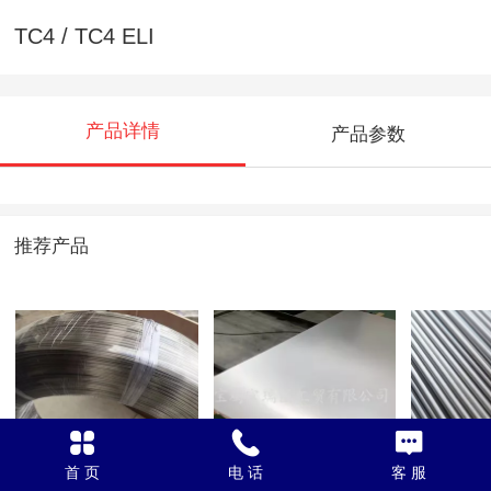
TC4 / TC4 ELI
产品详情
产品参数
推荐产品
Gr23 抛光丝
TA2G
TC4 / G
首 页
电 话
客 服