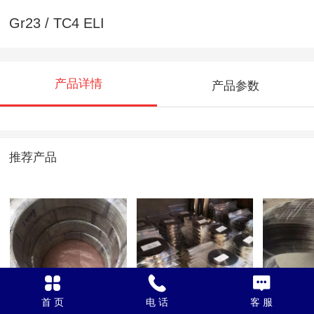
Gr23 / TC4 ELI
产品详情
产品参数
推荐产品
Gr23 抛光丝
TC4 ELI 钛方盘
Gr23 
首 页
电 话
客 服