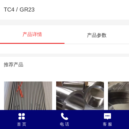
TC4 / GR23
产品详情
产品参数
推荐产品
TC4 / GR23
TC4
Gr23 
首 页
电 话
客 服