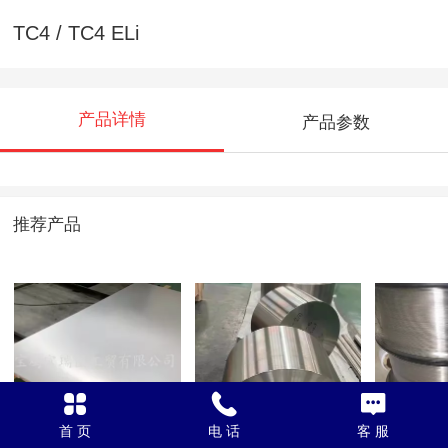
TC4 / TC4 ELi
产品详情
产品参数
推荐产品
TA2G
TC4
TC4 / 
首 页
电 话
客 服
丝